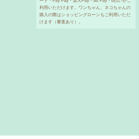
ード・Pay Pay・楽天Pay・au Pay・d払いがご
利用いただけます。ワンちゃん、ネコちゃんの
購入の際はショッピングローンもご利用いただ
けます（審査あり）。