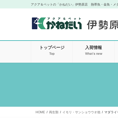
コ
ナ
アクア＆ペットの「かねだい」伊勢原店 熱帯魚・金魚・メ
ン
ビ
テ
ゲ
ン
ー
ツ
シ
に
ョ
移
ン
トップページ
入荷情報
動
に
移
Top
What’s new
動
HOME
両生類
イモリ・サンショウウオ他
マダライモ