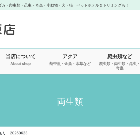
ダカ・爬虫類・昆虫・奇蟲・小動物・犬・猫 ペットホテル＆トリミングも！
当店について
アクア
爬虫類など
About shop
熱帯魚・金魚・水草など
爬虫類・両生類・昆虫
奇蟲
両生類
リ 20260623