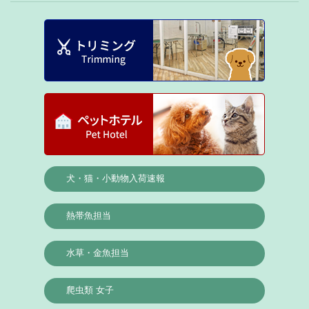
犬・猫・小動物入荷速報
熱帯魚担当
水草・金魚担当
爬虫類 女子