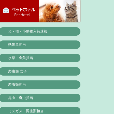
犬・猫・小動物入荷速報
熱帯魚担当
水草・金魚担当
爬虫類 女子
爬虫類担当
昆虫・奇虫担当
ミズガメ・両生類担当