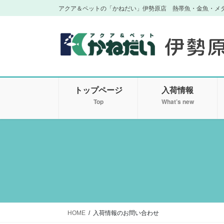
コ
ナ
アクア＆ペットの「かねだい」伊勢原店 熱帯魚・金魚・メ
ン
ビ
テ
ゲ
ン
ー
ツ
シ
に
ョ
移
ン
トップページ
入荷情報
動
に
移
Top
What’s new
動
HOME
入荷情報のお問い合わせ