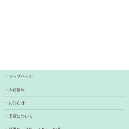
無料駐車場約60台あり（
アクセス情報
）
当店での決済方法は、現金・各種クレジットカー
ド・Pay Pay・楽天Pay・au Pay・d払いがご利用
いただけます。ワンちゃん、ネコちゃんの購入の際
はショッピングローンもご利用いただけます（審査
あり）。
トップページ
入荷情報
お知らせ
当店について