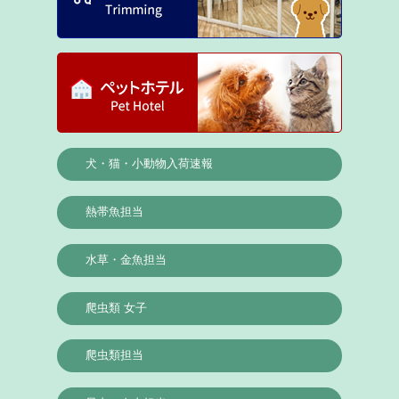
犬・猫・小動物入荷速報
熱帯魚担当
水草・金魚担当
爬虫類 女子
爬虫類担当