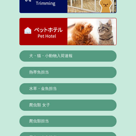
犬・猫・小動物入荷速報
熱帯魚担当
水草・金魚担当
爬虫類 女子
爬虫類担当