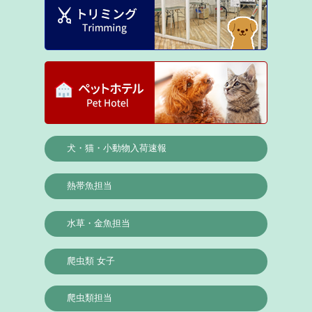
犬・猫・小動物入荷速報
熱帯魚担当
水草・金魚担当
爬虫類 女子
爬虫類担当