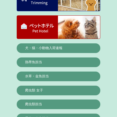
犬・猫・小動物入荷速報
熱帯魚担当
水草・金魚担当
爬虫類 女子
爬虫類担当