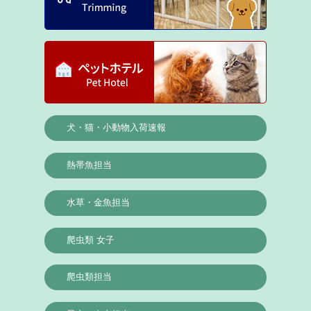
犬・猫・小動物入荷速報
熱帯魚担当
水草・金魚担当
爬虫類 女子
爬虫類担当