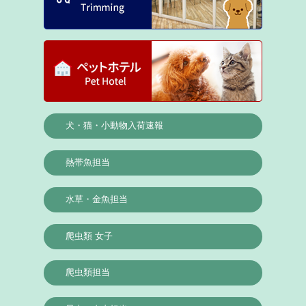
犬・猫・小動物入荷速報
熱帯魚担当
水草・金魚担当
爬虫類 女子
爬虫類担当