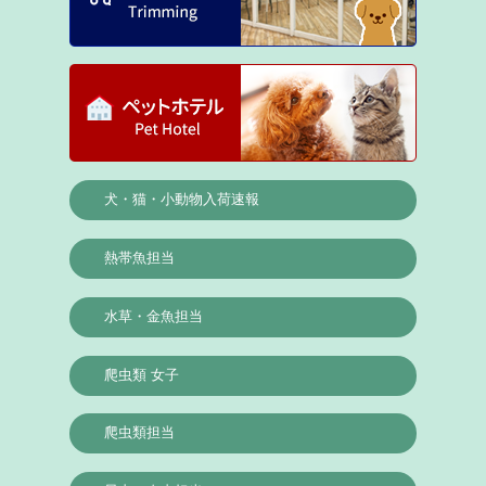
犬・猫・小動物入荷速報
熱帯魚担当
水草・金魚担当
爬虫類 女子
爬虫類担当