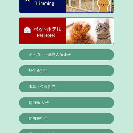
犬・猫・小動物入荷速報
熱帯魚担当
水草・金魚担当
爬虫類 女子
爬虫類担当