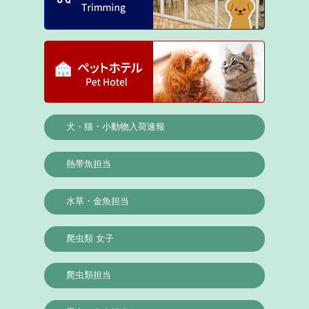
犬・猫・小動物入荷速報
熱帯魚担当
水草・金魚担当
爬虫類 女子
爬虫類担当