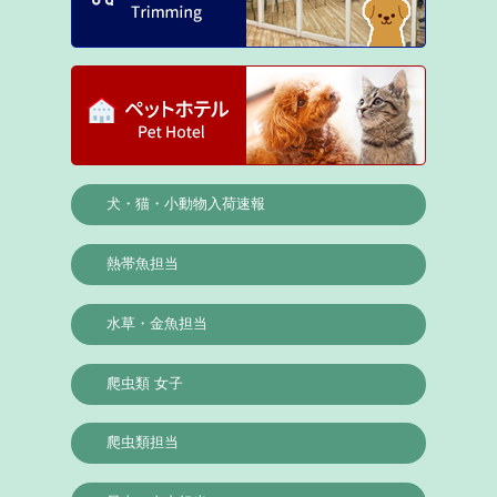
犬・猫・小動物入荷速報
熱帯魚担当
水草・金魚担当
爬虫類 女子
爬虫類担当