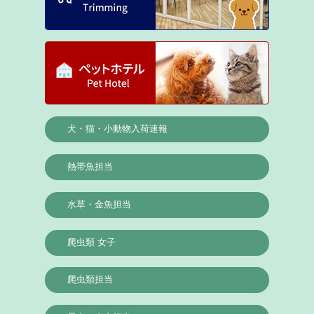
犬・猫・小動物入荷速報
熱帯魚担当
水草・金魚担当
爬虫類 女子
爬虫類担当