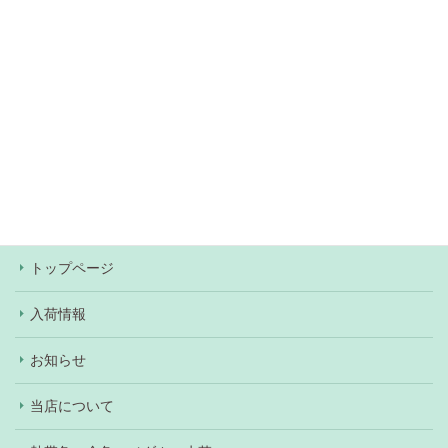
無料駐車場約60台あり（
アクセス情報
）
当店での決済方法は、現金・各種クレジットカー
ド・Pay Pay・楽天Pay・au Pay・d払いがご利用
いただけます。ワンちゃん、ネコちゃんの購入の際
はショッピングローンもご利用いただけます（審査
あり）。
トップページ
入荷情報
お知らせ
当店について