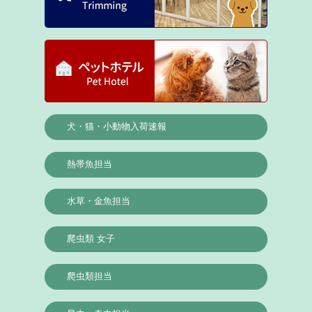
犬・猫・小動物入荷速報
熱帯魚担当
水草・金魚担当
爬虫類 女子
爬虫類担当