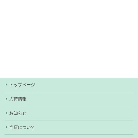
無料駐車場約60台あり（
アクセス情報
）
当店での決済方法は、現金・各種クレジットカー
ド・Pay Pay・楽天Pay・au Pay・d払いがご利用
いただけます。ワンちゃん、ネコちゃんの購入の際
はショッピングローンもご利用いただけます（審査
あり）。
トップページ
入荷情報
お知らせ
当店について