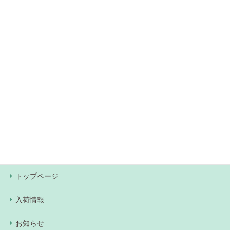
無料駐車場約60台あり（
アクセス情報
）
当店での決済方法は、現金・各種クレジットカー
ド・Pay Pay・楽天Pay・au Pay・d払いがご利用
いただけます。ワンちゃん、ネコちゃんの購入の際
はショッピングローンもご利用いただけます（審査
あり）。
トップページ
入荷情報
お知らせ