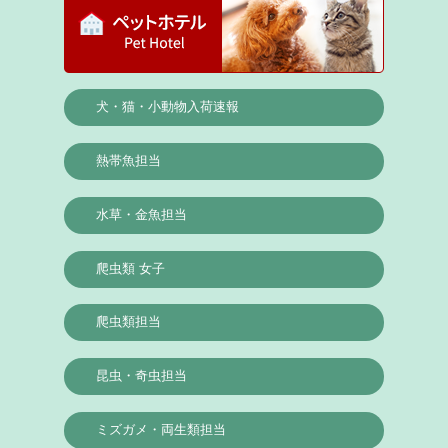
犬・猫・小動物入荷速報
熱帯魚担当
水草・金魚担当
爬虫類 女子
爬虫類担当
昆虫・奇虫担当
ミズガメ・両生類担当