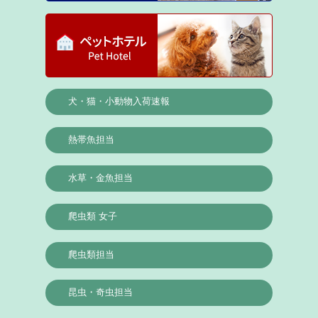
犬・猫・小動物入荷速報
熱帯魚担当
水草・金魚担当
爬虫類 女子
爬虫類担当
昆虫・奇虫担当