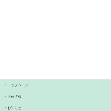
無料駐車場約60台あり（
アクセス情報
）
当店での決済方法は、現金・各種クレジットカー
ド・Pay Pay・楽天Pay・au Pay・d払いがご利用
いただけます。ワンちゃん、ネコちゃんの購入の際
はショッピングローンもご利用いただけます（審査
あり）。
トップページ
入荷情報
お知らせ