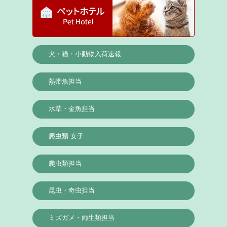
犬・猫・小動物入荷速報
熱帯魚担当
水草・金魚担当
爬虫類 女子
爬虫類担当
昆虫・奇虫担当
ミズガメ・両生類担当