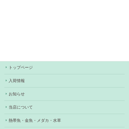
無料駐車場約60台あり（
アクセス情報
）
当店での決済方法は、現金・各種クレジットカー
ド・Pay Pay・楽天Pay・au Pay・d払いがご利用
いただけます。ワンちゃん、ネコちゃんの購入の際
はショッピングローンもご利用いただけます（審査
あり）。
トップページ
入荷情報
お知らせ
当店について
熱帯魚・金魚・メダカ・水草