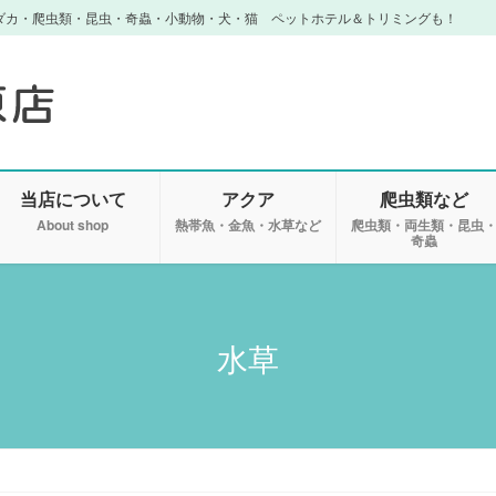
ダカ・爬虫類・昆虫・奇蟲・小動物・犬・猫 ペットホテル＆トリミングも！
当店について
アクア
爬虫類など
About shop
熱帯魚・金魚・水草など
爬虫類・両生類・昆虫
奇蟲
水草