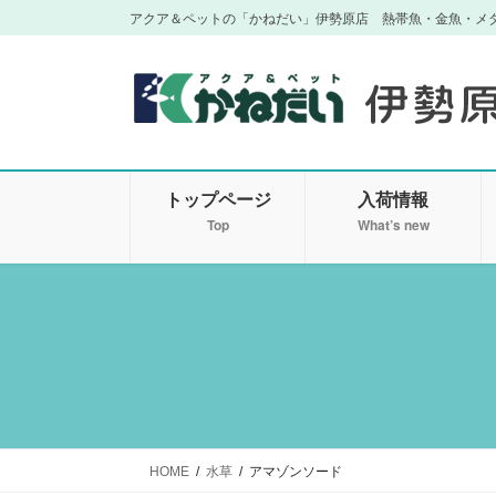
コ
ナ
アクア＆ペットの「かねだい」伊勢原店 熱帯魚・金魚・メ
ン
ビ
テ
ゲ
ン
ー
ツ
シ
に
ョ
移
ン
トップページ
入荷情報
動
に
移
Top
What’s new
動
HOME
水草
アマゾンソード