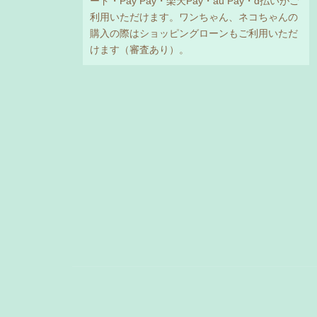
ード・Pay Pay・楽天Pay・au Pay・d払いがご
利用いただけます。ワンちゃん、ネコちゃんの
購入の際はショッピングローンもご利用いただ
けます（審査あり）。