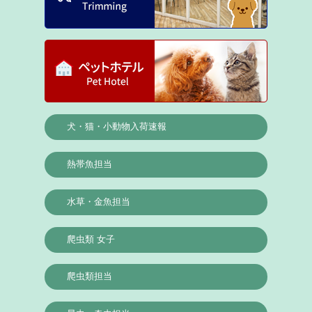
犬・猫・小動物入荷速報
熱帯魚担当
水草・金魚担当
爬虫類 女子
爬虫類担当