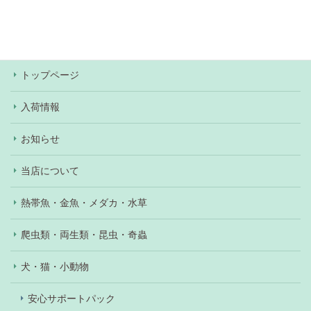
いただけます。ワンちゃん、ネコちゃんの購入の際
はショッピングローンもご利用いただけます（審査
あり）。
トップページ
入荷情報
お知らせ
当店について
熱帯魚・金魚・メダカ・水草
爬虫類・両生類・昆虫・奇蟲
犬・猫・小動物
安心サポートパック