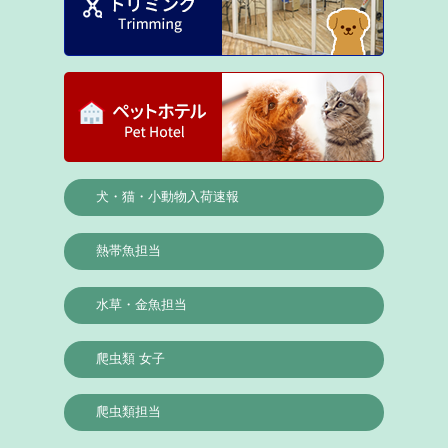
犬・猫・小動物入荷速報
熱帯魚担当
水草・金魚担当
爬虫類 女子
爬虫類担当