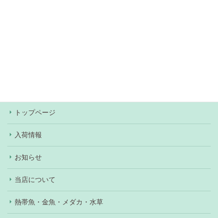
無料駐車場約60台あり（
アクセス情報
）
当店での決済方法は、現金・各種クレジットカー
ド・Pay Pay・楽天Pay・au Pay・d払いがご利用
いただけます。ワンちゃん、ネコちゃんの購入の際
はショッピングローンもご利用いただけます（審査
あり）。
トップページ
入荷情報
お知らせ
当店について
熱帯魚・金魚・メダカ・水草