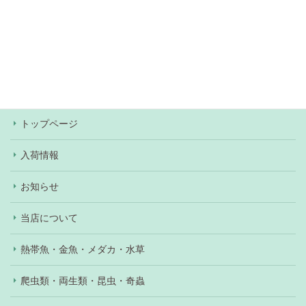
当店での決済方法は、現金・各種クレジットカー
ド・Pay Pay・楽天Pay・au Pay・d払いがご利用
いただけます。ワンちゃん、ネコちゃんの購入の際
はショッピングローンもご利用いただけます（審査
あり）。
トップページ
入荷情報
お知らせ
当店について
熱帯魚・金魚・メダカ・水草
爬虫類・両生類・昆虫・奇蟲