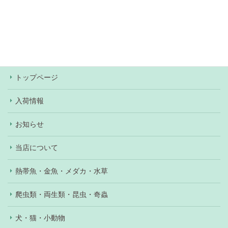
当店での決済方法は、現金・各種クレジットカー
ド・Pay Pay・楽天Pay・au Pay・d払いがご利用
いただけます。ワンちゃん、ネコちゃんの購入の際
はショッピングローンもご利用いただけます（審査
あり）。
トップページ
入荷情報
お知らせ
当店について
熱帯魚・金魚・メダカ・水草
爬虫類・両生類・昆虫・奇蟲
犬・猫・小動物