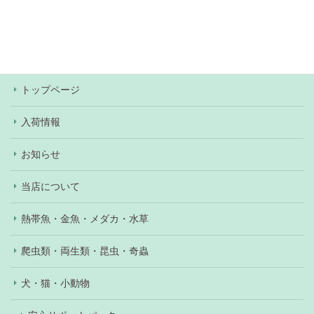
ド・Pay Pay・楽天Pay・au Pay・d払いがご利用
いただけます。ワンちゃん、ネコちゃんの購入の際
はショッピングローンもご利用いただけます（審査
あり）。
トップページ
入荷情報
お知らせ
当店について
熱帯魚・金魚・メダカ・水草
爬虫類・両生類・昆虫・奇蟲
犬・猫・小動物