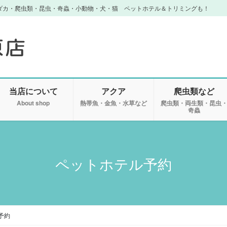
ダカ・爬虫類・昆虫・奇蟲・小動物・犬・猫 ペットホテル＆トリミングも！
当店について
アクア
爬虫類など
About shop
熱帯魚・金魚・水草など
爬虫類・両生類・昆虫
奇蟲
ペットホテル予約
予約