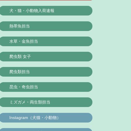
犬・猫・小動物入荷速報
熱帯魚担当
水草・金魚担当
爬虫類 女子
爬虫類担当
昆虫・奇虫担当
ミズガメ・両生類担当
Instagram（犬猫・小動物）