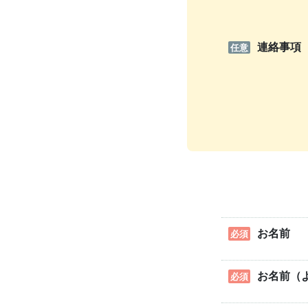
連絡事項
任意
お名前
必須
お名前（
必須