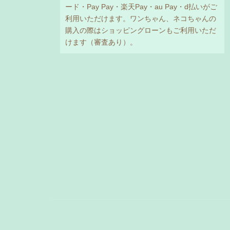
ード・Pay Pay・楽天Pay・au Pay・d払いがご
利用いただけます。ワンちゃん、ネコちゃんの
購入の際はショッピングローンもご利用いただ
けます（審査あり）。