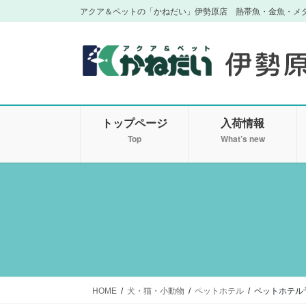
コ
ナ
アクア＆ペットの「かねだい」伊勢原店 熱帯魚・金魚・メ
ン
ビ
テ
ゲ
ン
ー
ツ
シ
に
ョ
移
ン
トップページ
入荷情報
動
に
移
Top
What’s new
動
HOME
犬・猫・小動物
ペットホテル
ペットホテル