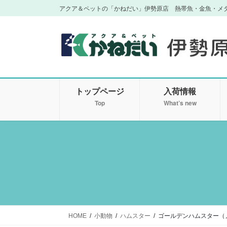
コ
ナ
アクア＆ペットの「かねだい」伊勢原店 熱帯魚・金魚・メ
ン
ビ
テ
ゲ
ン
ー
ツ
シ
に
ョ
移
ン
トップページ
入荷情報
動
に
移
Top
What’s new
動
HOME
小動物
ハムスター
ゴールデンハムスター（