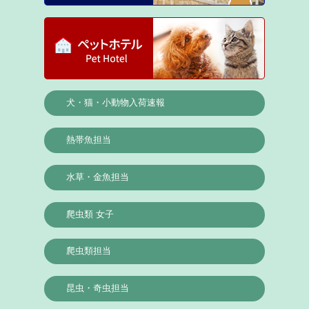
犬・猫・小動物入荷速報
熱帯魚担当
水草・金魚担当
爬虫類 女子
爬虫類担当
昆虫・奇虫担当