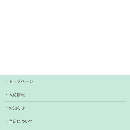
無料駐車場約60台あり（
アクセス情報
）
当店での決済方法は、現金・各種クレジットカー
ド・Pay Pay・楽天Pay・au Pay・d払いがご利用
いただけます。ワンちゃん、ネコちゃんの購入の際
はショッピングローンもご利用いただけます（審査
あり）。
トップページ
入荷情報
お知らせ
当店について